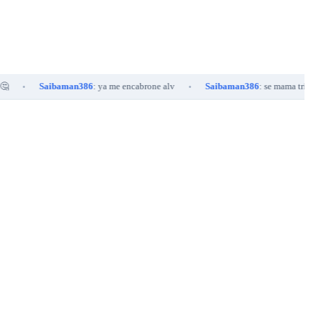
Saibaman386
: ya me encabrone alv
Saibaman386
: se mama tribilin
•