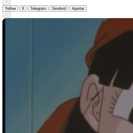
Yellow
X
Telegram
Sendvid
Aportar