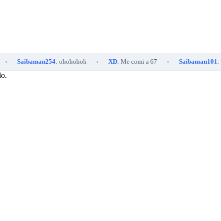
Saibaman254
: ohohohoh
XD
: Me comi a 67
Saibaman101
: 🤔
•
•
•
do.