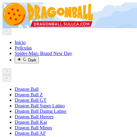
Inicio
Películas
Spider-Man: Brand New Day
Dark
Dragon Ball
Dragon Ball Z
Dragon Ball GT
Dragon Ball Super Latino
Dragon Ball Daima Latino
Dragon Ball Heroes
Dragon Ball Kai
Dragon Ball Minus
Dragon Ball AF