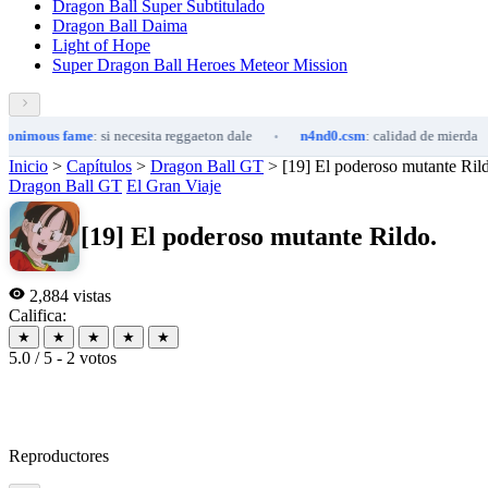
Dragon Ball Super Subtitulado
Dragon Ball Daima
Light of Hope
Super Dragon Ball Heroes Meteor Mission
us fame
: si necesita reggaeton dale
n4nd0.csm
: calidad de mierda
•
•
Inicio
>
Capítulos
>
Dragon Ball GT
>
[19] El poderoso mutante Ril
Dragon Ball GT
El Gran Viaje
[19] El poderoso mutante Rildo.
2,884 vistas
Califica:
★
★
★
★
★
5.0 / 5 - 2 votos
Reproductores