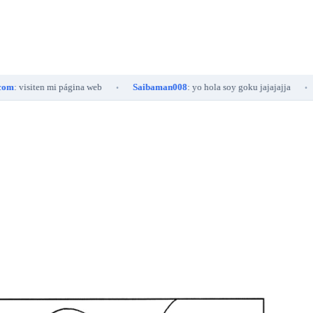
visiten mi página web
Saibaman008
: yo hola soy goku jajajajja
Sai
•
•