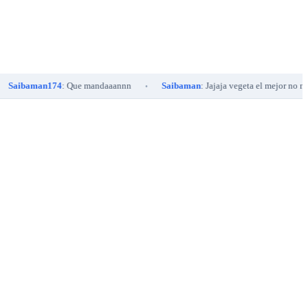
baman174
: Que mandaaannn
Saibaman
: Jajaja vegeta el mejor no me hagas
•