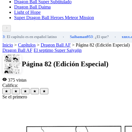
Dragon Ball Super Subtitulado
Dragon Ball Daima
Light of Hope
Super Dragon Ball Heroes Meteor Mission
l capítulo es en español latino
Saibaman953
: ¿El que?
xnxx.com
: 
•
•
Inicio
>
Capítulos
>
Dragon Ball AF
>
Página 82 (Edición Especial)
Dragon Ball AF
El septimo Super Saiyajin
Página 82 (Edición Especial)
375 vistas
Califica:
★
★
★
★
★
Se el primero