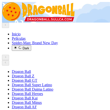
Inicio
Películas
Spider-Man: Brand New Day
Dark
Dragon Ball
Dragon Ball Z
Dragon Ball GT
Dragon Ball Super Latino
Dragon Ball Daima Latino
Dragon Ball Heroes
Dragon Ball Kai
Dragon Ball Minus
Dragon Ball AF