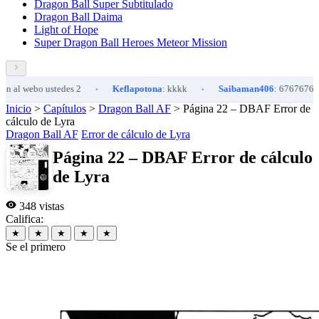
Dragon Ball Super Subtitulado
Dragon Ball Daima
Light of Hope
Super Dragon Ball Heroes Meteor Mission
ebo ustedes 2
Keflapotona
: kkkk
Saibaman406
: 6767676767676
•
•
Inicio
>
Capítulos
>
Dragon Ball AF
>
Página 22 – DBAF Error de
cálculo de Lyra
Dragon Ball AF
Error de cálculo de Lyra
Página 22 – DBAF Error de cálculo
de Lyra
348 vistas
Califica:
★
★
★
★
★
Se el primero