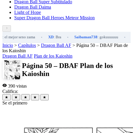
Dragon Ball Super Subtitulado
Dragon Ball Daima
Light of Hope
Super Dragon Ball Heroes Meteor Mission
mejor seno zama
XD
: Bra
Saibaman738
: gokuuuuuu
XD
: Pe
•
•
•
Inicio
>
Capítulos
>
Dragon Ball AF
>
Página 50 – DBAF Plan de
los Kaioshin
Dragon Ball AF
Plan de los Kaioshin
Página 50 – DBAF Plan de los
Kaioshin
390 vistas
Califica:
★
★
★
★
★
Se el primero