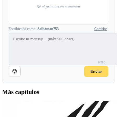
Sé el primero en comentar
Escribiendo como:
Saibaman753
Cambiar
0/500
😊
Enviar
Más capítulos