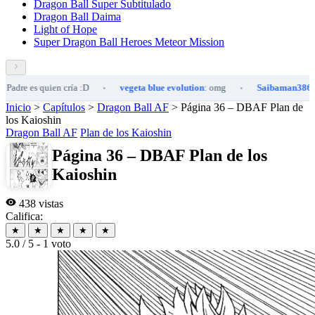
Dragon Ball Super Subtitulado
Dragon Ball Daima
Light of Hope
Super Dragon Ball Heroes Meteor Mission
 quien cría :D
vegeta blue evolution
: omg
Saibaman386
: todos lo
•
•
Inicio
>
Capítulos
>
Dragon Ball AF
>
Página 36 – DBAF Plan de
los Kaioshin
Dragon Ball AF
Plan de los Kaioshin
Página 36 – DBAF Plan de los
Kaioshin
438 vistas
Califica:
★
★
★
★
★
5.0 / 5 - 1 voto